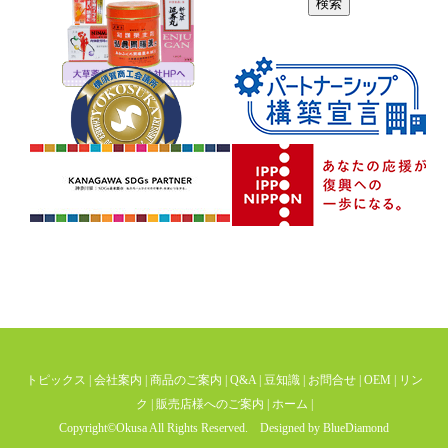
トピックス
|
会社案内
|
商品のご案内
|
Q&A
|
豆知識
|
お問合せ
|
OEM
|
リン
ク
|
販売店様へのご案内
|
ホーム
|
Copyright©Okusa All Rights Reserved. Designed by
BlueDiamond